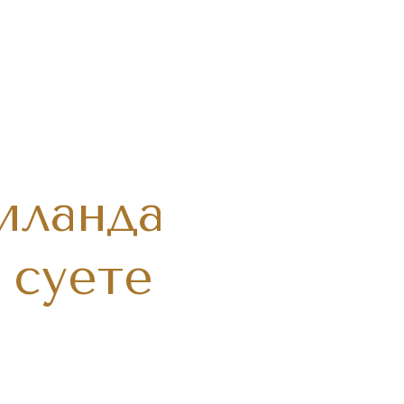
иланда
 суете